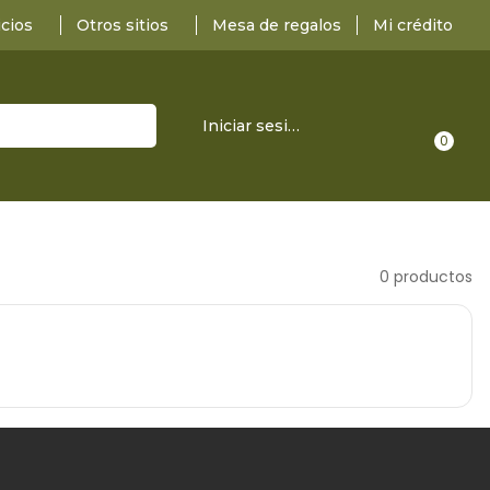
icios
Otros sitios
Mesa de regalos
Mi crédito
Iniciar sesión
0
0 productos