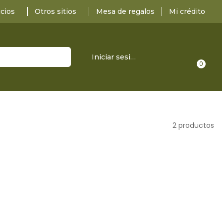
icios
Otros sitios
Mesa de regalos
Mi crédito
Iniciar sesión
0
2 productos